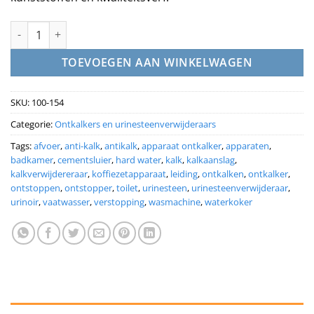
ROVEQ superontkalker LIQUID 10 liter- geurloos tegen urinestee
TOEVOEGEN AAN WINKELWAGEN
SKU:
100-154
Categorie:
Ontkalkers en urinesteenverwijderaars
Tags:
afvoer
,
anti-kalk
,
antikalk
,
apparaat ontkalker
,
apparaten
,
badkamer
,
cementsluier
,
hard water
,
kalk
,
kalkaanslag
,
kalkverwijdereraar
,
koffiezetapparaat
,
leiding
,
ontkalken
,
ontkalker
,
ontstoppen
,
ontstopper
,
toilet
,
urinesteen
,
urinesteenverwijderaar
,
urinoir
,
vaatwasser
,
verstopping
,
wasmachine
,
waterkoker