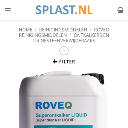
Ga
naar
inhoud
HOME
/
REINIGINGSMIDDELEN
/
ROVEQ
REINIGINGSMIDDELEN
/
ONTKALKERS EN
URINESTEENVERWIJDERAARS
FILTER