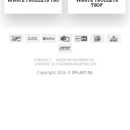
WASTE TROLLEYS TSO
WASTE TROLLEYS
TSOP
Bancontact
Bank
Belfius
Credit
GiroPay
IDeal
KBC
Transfer
Card
Sofort
CONTACT
VERZENDINFORMATIE
ANDERE SCHOONMAAKARTIKELEN
Copyright 2026 ©
SPLAST.NL