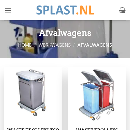
Ga
naar
inhoud
Afvalwagens
HOME
/
WERKWAGENS
/
AFVALWAGENS