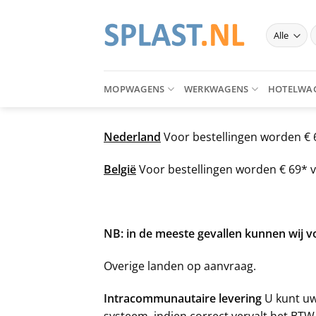
Ga
naar
Z
inhoud
n
MOPWAGENS
WERKWAGENS
HOTELWA
Nederland
Voor bestellingen worden € 
België
Voor bestellingen worden € 69* 
NB: in de meeste gevallen kunnen wij 
Overige landen op aanvraag.
Intracommunautaire levering
U kunt uw
systeem, indien correct vervalt het BT