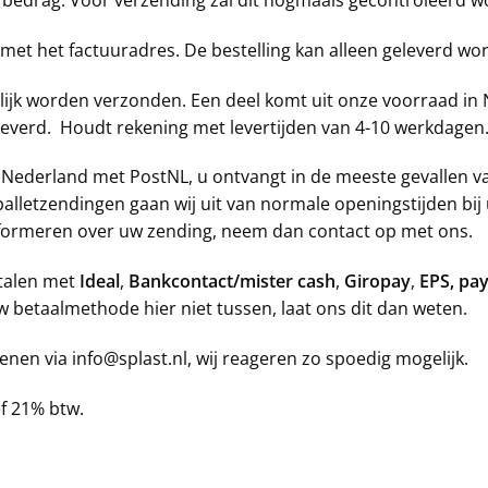
het factuuradres. De bestelling kan alleen geleverd word
lijk worden verzonden. Een deel komt uit onze voorraad in N
leverd. Houdt rekening met levertijden van 4-10 werkdagen
 Nederland met PostNL, u ontvangt in de meeste gevallen v
 palletzendingen gaan wij uit van normale openingstijden bij
nformeren over uw zending, neem dan contact op met ons.
etalen met
Ideal
,
Bankcontact/mister cash
,
Giropay
,
EPS, pa
uw betaalmethode hier niet tussen, laat ons dit dan weten.
enen via info@splast.nl, wij reageren zo spoedig mogelijk.
f 21% btw.