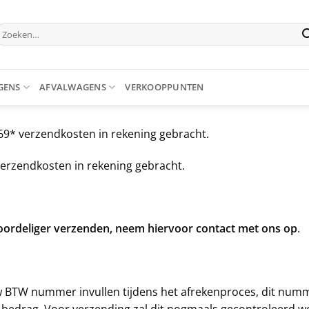
oeken
aar:
GENS
AFVALWAGENS
VERKOOPPUNTEN
69* verzendkosten in rekening gebracht.
verzendkosten in rekening gebracht.
voordeliger verzenden, neem hiervoor contact met ons op
.
 BTW nummer invullen tijdens het afrekenproces, dit numm
W bedrag. Voor verzending zal dit nogmaals gecontroleerd w