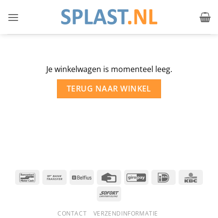
Ga
naar
inhoud
Je winkelwagen is momenteel leeg.
TERUG NAAR WINKEL
Bancontact
Bank
Belfius
Credit
GiroPay
IDeal
KBC
Transfer
Card
Sofort
CONTACT
VERZENDINFORMATIE