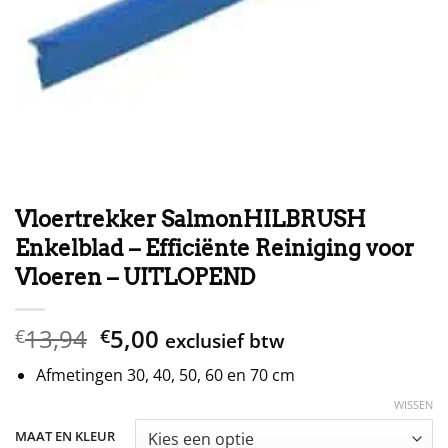
Vloertrekker SalmonHILBRUSH
Enkelblad – Efficiënte Reiniging voor
Vloeren – UITLOPEND
Oorspronkelijke
Huidige
13,94
5,00
€
€
exclusief btw
prijs
prijs
Afmetingen 30, 40, 50, 60 en 70 cm
was:
is:
€13,94.
€5,00.
WISSEN
MAAT EN KLEUR