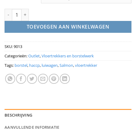
Vloertrekker SalmonHILBRUSH Enkelblad - Efficiënte Reiniging
TOEVOEGEN AAN WINKELWAGEN
SKU:
9013
Categorieën:
Outlet
,
Vloertrekkers en borstelwerk
Tags:
borstel
,
haccp
,
luiwagen
,
Salmon
,
vloertrekker
BESCHRIJVING
AANVULLENDE INFORMATIE