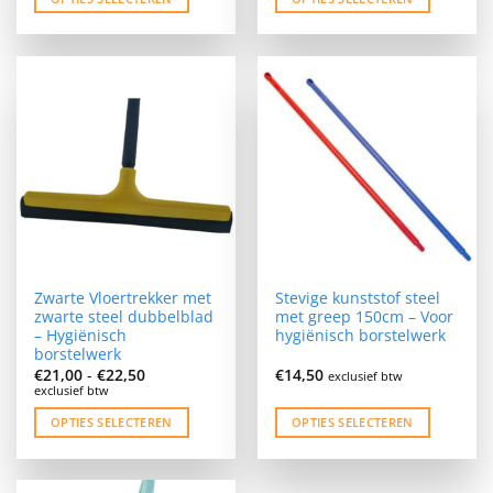
Dit
Dit
product
product
heeft
heeft
meerdere
meerdere
variaties.
variaties.
Deze
Deze
optie
optie
kan
kan
gekozen
gekozen
worden
worden
op
op
de
de
Zwarte Vloertrekker met
Stevige kunststof steel
productpagina
productpagina
zwarte steel dubbelblad
met greep 150cm – Voor
– Hygiënisch
hygiënisch borstelwerk
borstelwerk
Prijsklasse:
€
21,00
-
€
22,50
€
14,50
exclusief btw
€21,00
exclusief btw
tot
€22,50
OPTIES SELECTEREN
OPTIES SELECTEREN
Dit
Dit
product
product