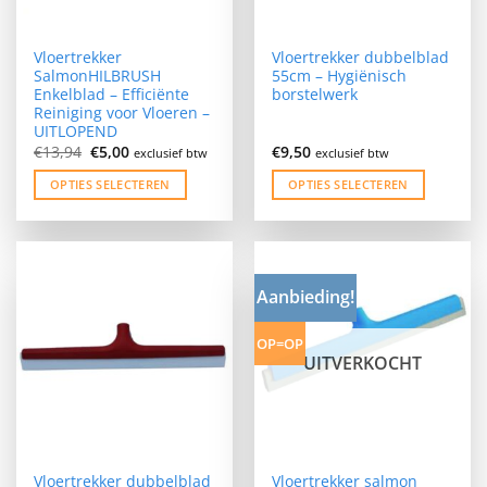
Vloertrekker
Vloertrekker dubbelblad
SalmonHILBRUSH
55cm – Hygiënisch
Enkelblad – Efficiënte
borstelwerk
Reiniging voor Vloeren –
UITLOPEND
Oorspronkelijke
Huidige
€
13,94
€
5,00
€
9,50
exclusief btw
exclusief btw
prijs
prijs
was:
is:
OPTIES SELECTEREN
OPTIES SELECTEREN
€13,94.
€5,00.
Dit
Dit
product
product
heeft
heeft
meerdere
meerdere
Aanbieding!
variaties.
variaties.
Deze
Deze
OP=OP
optie
optie
UITVERKOCHT
kan
kan
gekozen
gekozen
worden
worden
op
op
de
de
Vloertrekker dubbelblad
Vloertrekker salmon
productpagina
productpagina