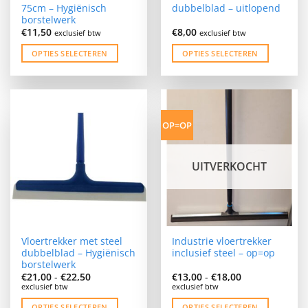
75cm – Hygiënisch
dubbelblad – uitlopend
borstelwerk
€
11,50
€
8,00
exclusief btw
exclusief btw
OPTIES SELECTEREN
OPTIES SELECTEREN
Dit
Dit
product
product
heeft
heeft
meerdere
meerdere
OP=OP
variaties.
variaties.
Deze
Deze
optie
optie
UITVERKOCHT
kan
kan
gekozen
gekozen
worden
worden
op
op
de
de
Vloertrekker met steel
Industrie vloertrekker
productpagina
productpagina
dubbelblad – Hygiënisch
inclusief steel – op=op
borstelwerk
Prijsklasse:
Prijsklasse:
€
21,00
-
€
22,50
€
13,00
-
€
18,00
€21,00
€13,00
exclusief btw
exclusief btw
tot
tot
€22,50
€18,00
OPTIES SELECTEREN
OPTIES SELECTEREN