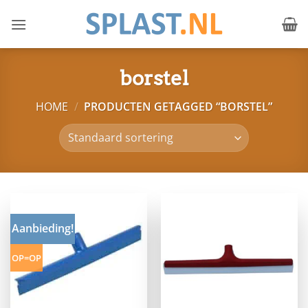
Ga
naar
inhoud
borstel
HOME
/
PRODUCTEN GETAGGED “BORSTEL”
Aanbieding!
OP=OP