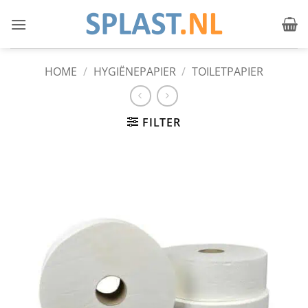
Ga
naar
inhoud
HOME
/
HYGIËNEPAPIER
/
TOILETPAPIER
FILTER