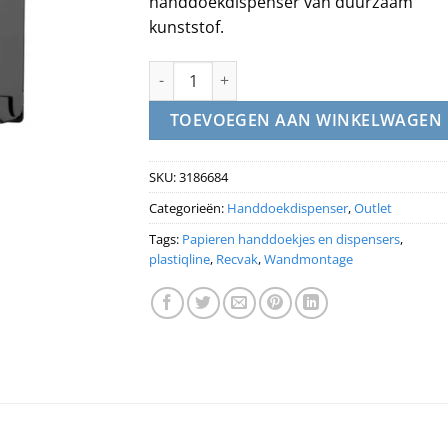
handdoekdispenser van duurzaam
kunststof.
Handdoekdispenser Z en C vouw kunststof Zw
TOEVOEGEN AAN WINKELWAGEN
SKU:
3186684
Categorieën:
Handdoekdispenser
,
Outlet
Tags:
Papieren handdoekjes en dispensers
,
plastiqline
,
Recvak
,
Wandmontage