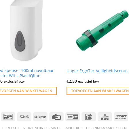
ydispenser 900ml navulbaar
Unger ErgoTec Veiligheidsconus
stof Wit – PlastiQline
00
€
2,50
exclusief btw
exclusief btw
EVOEGEN AAN WINKELWAGEN
TOEVOEGEN AAN WINKELWAGEN
Bancontact
Bank
Belfius
Credit
GiroPay
IDeal
KBC
S
Transfer
Card
CONTACT
VERZENDINFORMATIE
ANDERE SCHOONMAAKARTIKELEN