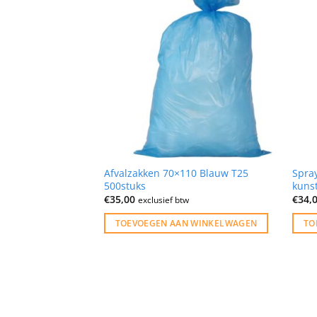
orol maxi 2 laags
Afvalzakken 70×110 Blauw T25
Spra
ose
500stuks
kunst
€
35,00
€
34,
w
exclusief btw
N WINKELWAGEN
TOEVOEGEN AAN WINKELWAGEN
TO