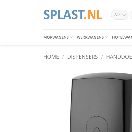
Ga
naar
Z
inhoud
n
MOPWAGENS
WERKWAGENS
HOTELWA
HOME
/
DISPENSERS
/
HANDDOE