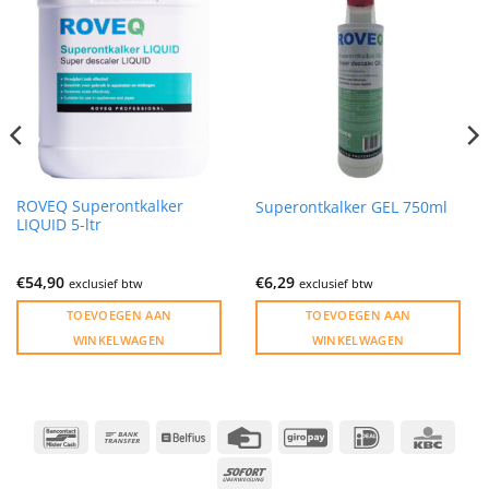
ROVEQ Superontkalker
Superontkalker GEL 750ml
LIQUID 5-ltr
€
54,90
€
6,29
exclusief btw
exclusief btw
TOEVOEGEN AAN
TOEVOEGEN AAN
WINKELWAGEN
WINKELWAGEN
Bancontact
Bank
Belfius
Credit
GiroPay
IDeal
KBC
Transfer
Card
Sofort