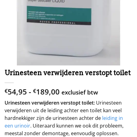
Urinesteen verwijderen verstopt toilet
Prijsklasse:
54,95
-
189,00
€
€
exclusief btw
€54,95
Urinesteen verwijderen verstopt toilet:
Urinesteen
tot
verwijderen uit de leiding achter een toilet kan veel
€189,00
hardnekkiger zijn de urinesteen achter de
leiding in
een urinoir
. Uiteraard kunnen we ook dit probleem,
meestal zonder demontage, eenvoudig oplossen.