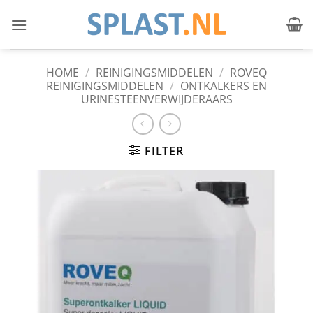
Ga
naar
inhoud
HOME
/
REINIGINGSMIDDELEN
/
ROVEQ
REINIGINGSMIDDELEN
/
ONTKALKERS EN
URINESTEENVERWIJDERAARS
FILTER