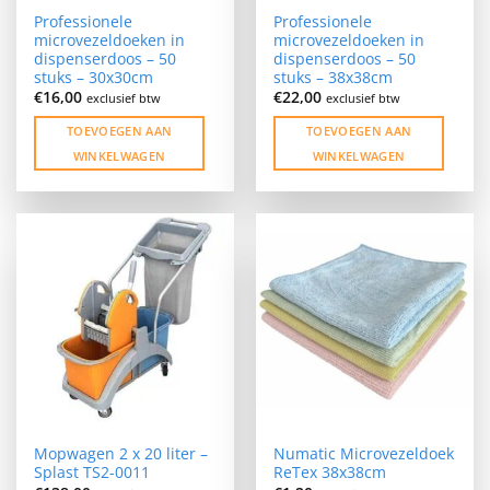
de
Professionele
Professionele
productpagina
microvezeldoeken in
microvezeldoeken in
dispenserdoos – 50
dispenserdoos – 50
stuks – 30x30cm
stuks – 38x38cm
€
16,00
€
22,00
exclusief btw
exclusief btw
TOEVOEGEN AAN
TOEVOEGEN AAN
WINKELWAGEN
WINKELWAGEN
Mopwagen 2 x 20 liter –
Numatic Microvezeldoek
Splast TS2-0011
ReTex 38x38cm