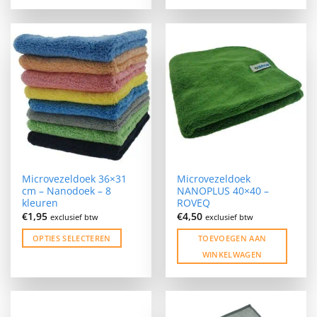
Dit
Dit
product
product
heeft
heeft
meerdere
meerdere
variaties.
variaties.
Deze
Deze
optie
optie
kan
kan
gekozen
gekozen
worden
worden
op
op
de
de
Microvezeldoek 36×31
Microvezeldoek
productpagina
productpagina
cm – Nanodoek – 8
NANOPLUS 40×40 –
kleuren
ROVEQ
€
1,95
€
4,50
exclusief btw
exclusief btw
OPTIES SELECTEREN
TOEVOEGEN AAN
WINKELWAGEN
Dit
product
heeft
meerdere