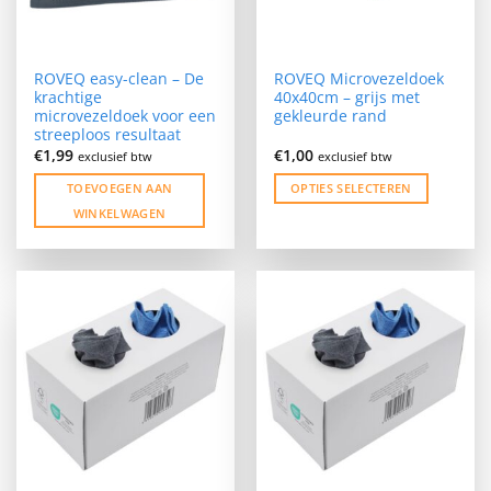
ROVEQ easy-clean – De
ROVEQ Microvezeldoek
krachtige
40x40cm – grijs met
microvezeldoek voor een
gekleurde rand
streeploos resultaat
€
1,99
€
1,00
exclusief btw
exclusief btw
TOEVOEGEN AAN
OPTIES SELECTEREN
WINKELWAGEN
Dit
product
heeft
meerdere
variaties.
Deze
optie
kan
gekozen
worden
op