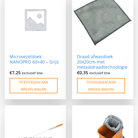
variaties.
Deze
optie
kan
gekozen
worden
op
de
Microvezeldoek
Draad afwasdoek
productpagina
NANOPRO 60×40 – Grijs
20x20cm-met
metaaldraadtechnologie
€
7,25
€
0,35
exclusief btw
exclusief btw
TOEVOEGEN AAN
TOEVOEGEN AAN
WINKELWAGEN
WINKELWAGEN