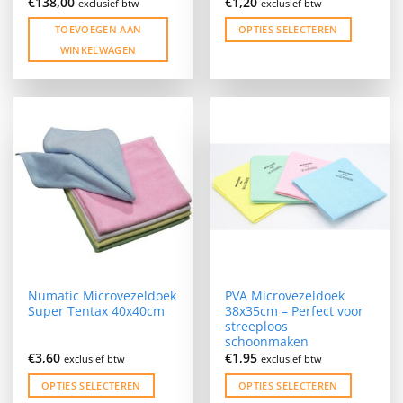
€
138,00
€
1,20
exclusief btw
exclusief btw
TOEVOEGEN AAN
OPTIES SELECTEREN
WINKELWAGEN
Dit
product
heeft
meerdere
variaties.
Deze
optie
kan
gekozen
worden
op
de
Numatic Microvezeldoek
PVA Microvezeldoek
productpagina
Super Tentax 40x40cm
38x35cm – Perfect voor
streeploos
schoonmaken
€
3,60
€
1,95
exclusief btw
exclusief btw
OPTIES SELECTEREN
OPTIES SELECTEREN