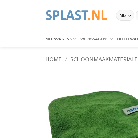
Ga
naar
Z
inhoud
n
MOPWAGENS
WERKWAGENS
HOTELWA
HOME
/
SCHOONMAAKMATERIAL