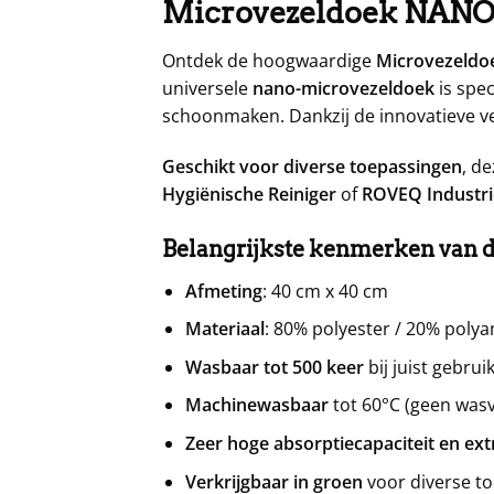
Microvezeldoek NAN
Ontdek de hoogwaardige
Microvezeld
universele
nano-microvezeldoek
is spec
schoonmaken. Dankzij de innovatieve veze
Geschikt voor diverse toepassingen
, d
Hygiënische Reiniger
of
ROVEQ Industri
Belangrijkste kenmerken van
Afmeting
: 40 cm x 40 cm
Materiaal
: 80% polyester / 20% poly
Wasbaar tot 500 keer
bij juist gebrui
Machinewasbaar
tot 60°C (geen was
Zeer hoge absorptiecapaciteit en ext
Verkrijgbaar in groen
voor diverse t