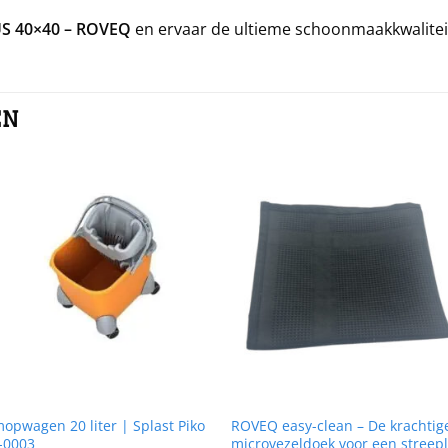
S 40×40 – ROVEQ
en ervaar de ultieme schoonmaakkwalitei
EN
opwagen 20 liter | Splast Piko
ROVEQ easy-clean – De krachtig
-0003
microvezeldoek voor een streep