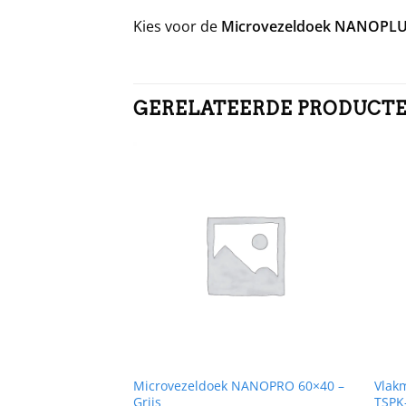
Kies voor de
Microvezeldoek NANOPLU
GERELATEERDE PRODUCT
RKOCHT
135 cm | Splast
Microvezeldoek NANOPRO 60×40 –
Vlakm
Grijs
TSPK