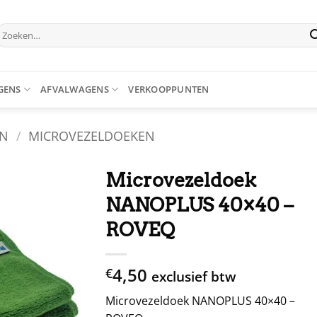
oeken
aar:
GENS
AFVALWAGENS
VERKOOPPUNTEN
EN
/
MICROVEZELDOEKEN
Microvezeldoek
NANOPLUS 40×40 –
ROVEQ
4,50
€
exclusief btw
Microvezeldoek NANOPLUS 40×40 –