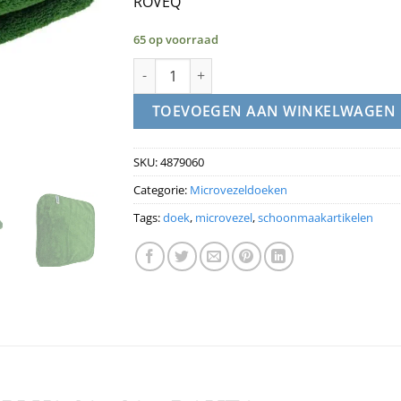
ROVEQ
65 op voorraad
Microvezeldoek NANOPLUS 40x40 - ROVEQ 
TOEVOEGEN AAN WINKELWAGEN
SKU:
4879060
Categorie:
Microvezeldoeken
Tags:
doek
,
microvezel
,
schoonmaakartikelen