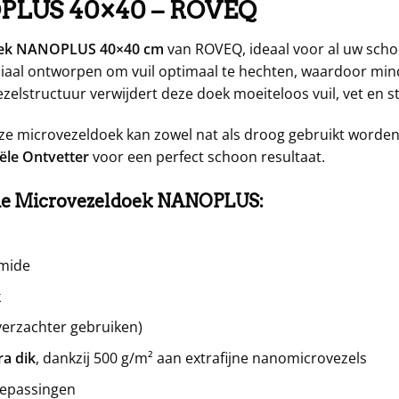
OPLUS 40×40 – ROVEQ
oek NANOPLUS 40×40 cm
van ROVEQ, ideaal voor al uw s
iaal ontworpen om vuil optimaal te hechten, waardoor minde
lstructuur verwijdert deze doek moeiteloos vuil, vet en stof,
eze microvezeldoek kan zowel nat als droog gebruikt worde
ële Ontvetter
voor een perfect schoon resultaat.
 de Microvezeldoek NANOPLUS:
amide
k
verzachter gebruiken)
ra dik
, dankzij 500 g/m² aan extrafijne nanomicrovezels
oepassingen