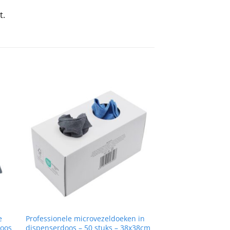
t.
e
Professionele microvezeldoeken in
loos
dispenserdoos – 50 stuks – 38x38cm