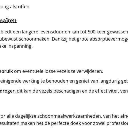
oog afstoffen
nmaken
biedt een langere levensduur en kan tot 500 keer gewasse
ieubewust schoonmaken. Dankzij het grote absorptievermog
eke inspanning.
ebruik
om eventuele losse vezels te verwijderen.
einigende werking te behouden en geniet van langdurig geb
 droger
, dit kan de vezels beschadigen en de effectiviteit v
voor alle dagelijkse schoonmaakwerkzaamheden, van het af
sultaten maken het dé perfecte doek voor zowel professione