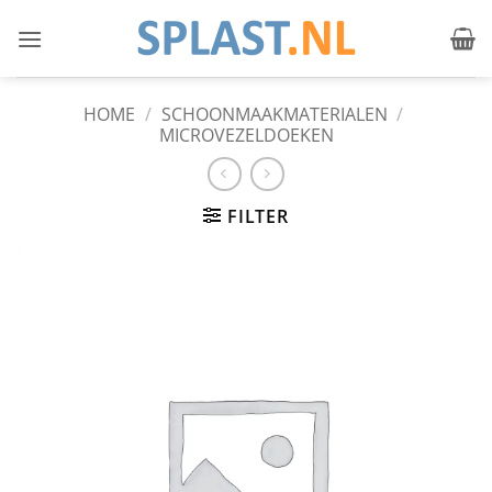
Ga
naar
inhoud
HOME
/
SCHOONMAAKMATERIALEN
/
MICROVEZELDOEKEN
FILTER