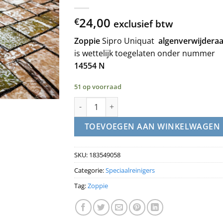
24,00
€
exclusief btw
Zoppie
Sipro Uniquat
algenverwijderaa
is wettelijk toegelaten onder nummer
14554 N
51 op voorraad
ZOPPIE - Sipro Uniquat - algenverwijderaar 5
TOEVOEGEN AAN WINKELWAGEN
SKU:
183549058
Categorie:
Speciaalreinigers
Tag:
Zoppie