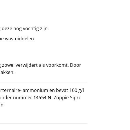
 deze nog vochtig zijn.
he wasmiddelen.
ag zowel verwijdert als voorkomt. Door
lakken.
rternaire- ammonium en bevat 100 g/l
en onder nummer
14554 N
. Zoppie Sipro
en.