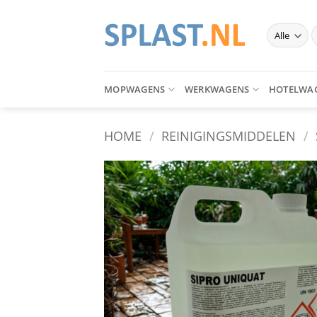
Ga
naar
Z
inhoud
n
MOPWAGENS
WERKWAGENS
HOTELWA
HOME
/
REINIGINGSMIDDELEN
/