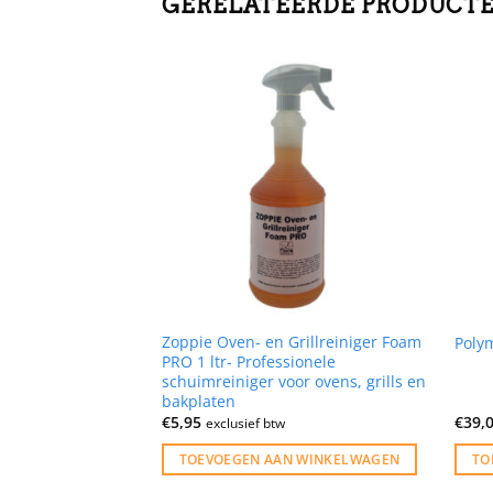
GERELATEERDE PRODUCT
Zoppie Oven- en Grillreiniger Foam
s hoogglans
Poly
PRO 1 ltr- Professionele
schuimreiniger voor ovens, grills en
bakplaten
€
5,95
€
39,
w
exclusief btw
N WINKELWAGEN
TOEVOEGEN AAN WINKELWAGEN
TO