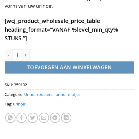
€2,49.
€2,25.
vorm van uw urinoir.
[wcj_product_wholesale_price_table
heading_format=”VANAF %level_min_qty%
STUKS.”]
Urinoirmat anti spat – Pine Tree aantal
TOEVOEGEN AAN WINKELWAGEN
SKU:
359102
Categorie:
Urinoirroosters - urinoirmatjes
Tag:
urinoir