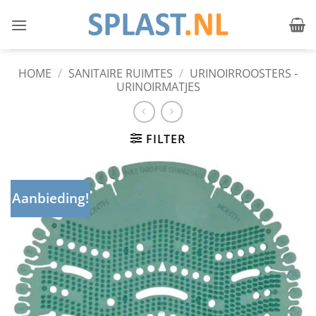
Ga
naar
inhoud
HOME
/
SANITAIRE RUIMTES
/
URINOIRROOSTERS -
URINOIRMATJES
FILTER
Aanbieding!