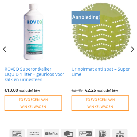
Aanbieding!
ROVEQ Superontkalker
Urinoirmat anti spat – Super
LIQUID 1 liter – geurloos voor
Lime
kalk en urinesteen
Oorspronkelijke
Huidige
€
13,00
€
2,49
€
2,25
exclusief btw
exclusief btw
prijs
prijs
was:
is:
TOEVOEGEN AAN
TOEVOEGEN AAN
€2,49.
€2,25.
WINKELWAGEN
WINKELWAGEN
Bancontact
Bank
Belfius
Credit
GiroPay
IDeal
KBC