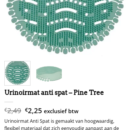
Urinoirmat anti spat – Pine Tree
Oorspronkelijke
Huidige
2,49
2,25
€
€
exclusief btw
prijs
prijs
Urinoirmat Anti Spat is gemaakt van hoogwaardig,
was:
is:
flexibel materiaal dat zich eenvoudig aanpast aan de