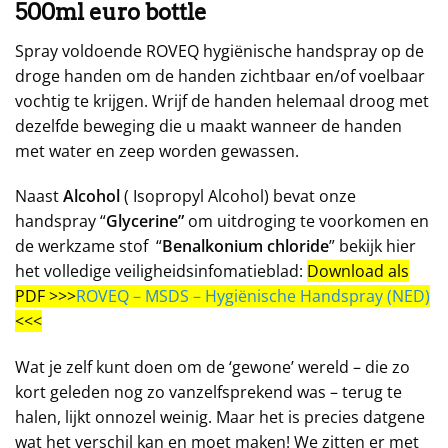
500ml euro bottle
Spray voldoende ROVEQ hygiënische handspray op de
droge handen om de handen zichtbaar en/of voelbaar
vochtig te krijgen. Wrijf de handen helemaal droog met
dezelfde beweging die u maakt wanneer de handen
met water en zeep worden gewassen.
Naast
Alcohol
( Isopropyl Alcohol) bevat onze
handspray “
Glycerine”
om uitdroging te voorkomen en
de werkzame stof “
Benalkonium chloride
” bekijk hier
het volledige veiligheidsinfomatieblad:
Download als
PDF >>>
ROVEQ – MSDS – Hygiënische Handspray (NED)
<<<
Wat je zelf kunt doen om de ‘gewone’ wereld – die zo
kort geleden nog zo vanzelfsprekend was – terug te
halen, lijkt onnozel weinig. Maar het is precies datgene
wat het verschil kan en moet maken! We zitten er met