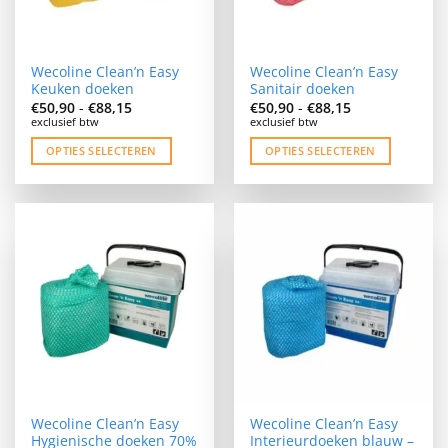
Wecoline Clean’n Easy
Wecoline Clean’n Easy
Keuken doeken
Sanitair doeken
Prijsklasse:
Prijsklasse:
€
50,90
-
€
88,15
€
50,90
-
€
88,15
€50,90
€50,90
exclusief btw
exclusief btw
tot
tot
€88,15
€88,15
OPTIES SELECTEREN
OPTIES SELECTEREN
Dit
Dit
product
product
heeft
heeft
meerdere
meerdere
variaties.
variaties.
Deze
Deze
optie
optie
kan
kan
gekozen
gekozen
worden
worden
op
op
de
de
Wecoline Clean’n Easy
Wecoline Clean’n Easy
productpagina
productpagina
Hygienische doeken 70%
Interieurdoeken blauw –