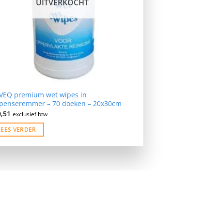
UITVERKOCHT
VEQ premium wet wipes in
spenseremmer – 70 doeken – 20x30cm
0,51
exclusief btw
LEES VERDER
ofort