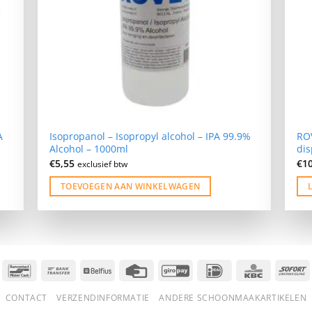
A
Isopropanol – Isopropyl alcohol – IPA 99.9%
RO
Alcohol – 1000ml
di
€
5,55
€
1
exclusief btw
TOEVOEGEN AAN WINKELWAGEN
Bancontact
Bank
Belfius
Credit
GiroPay
IDeal
KBC
S
Transfer
Card
CONTACT
VERZENDINFORMATIE
ANDERE SCHOONMAAKARTIKELEN