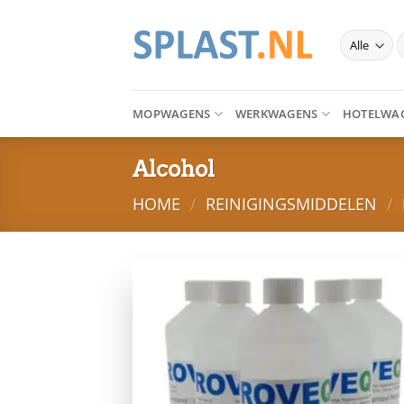
Ga
naar
Z
inhoud
n
MOPWAGENS
WERKWAGENS
HOTELWA
Alcohol
HOME
/
REINIGINGSMIDDELEN
/