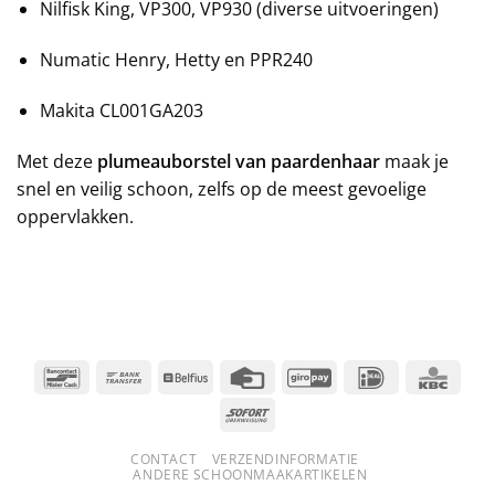
Nilfisk King, VP300, VP930 (diverse uitvoeringen)
Numatic Henry, Hetty en PPR240
Makita CL001GA203
Met deze
plumeauborstel van paardenhaar
maak je
snel en veilig schoon, zelfs op de meest gevoelige
oppervlakken.
Bancontact
Bank
Belfius
Credit
GiroPay
IDeal
KBC
Transfer
Card
Sofort
CONTACT
VERZENDINFORMATIE
ANDERE SCHOONMAAKARTIKELEN