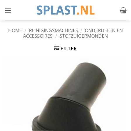
Ga
naar
inhoud
HOME
/
REINIGINGSMACHINES
/
ONDERDELEN EN
ACCESSOIRES
/
STOFZUIGERMONDEN
FILTER