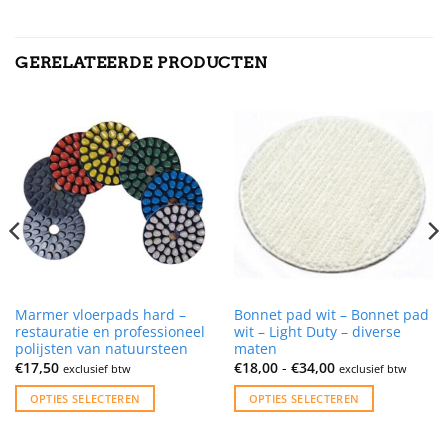
GERELATEERDE PRODUCTEN
Marmer vloerpads hard –
Bonnet pad wit – Bonnet pad
restauratie en professioneel
wit – Light Duty – diverse
polijsten van natuursteen
maten
Prijsklasse:
€
17,50
€
18,00
-
€
34,00
exclusief btw
exclusief btw
€18,00
tot
OPTIES SELECTEREN
OPTIES SELECTEREN
€34,00
Dit
Dit
product
product