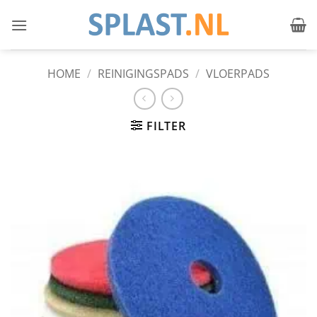
Ga
naar
inhoud
HOME
/
REINIGINGSPADS
/
VLOERPADS
FILTER