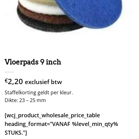
Vloerpads 9 inch
2,20
€
exclusief btw
Staffelkorting geldt per kleur.
Dikte: 23 – 25 mm
[wcj_product_wholesale_price_table
heading_format=”VANAF %level_min_qty%
STUKS.”]