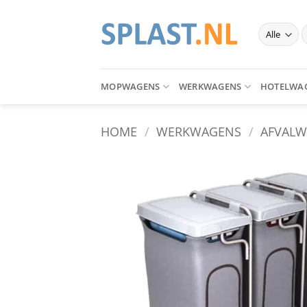
Ga
naar
Z
inhoud
n
MOPWAGENS
WERKWAGENS
HOTELWA
HOME
/
WERKWAGENS
/
AFVAL