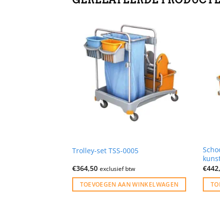
Scho
-0025
Trolley-set TSS-0005
kuns
€
364,50
€
442
tw
exclusief btw
N WINKELWAGEN
TOEVOEGEN AAN WINKELWAGEN
TO