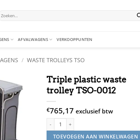
oeken
aar:
GENS
AFVALWAGENS
VERKOOPPUNTEN
WAGENS
/
WASTE TROLLEYS TSO
Triple plastic waste
trolley TSO-0012
765,17
€
exclusief btw
Triple plastic waste trolley TSO-0012 aantal
TOEVOEGEN AAN WINKELWAGEN