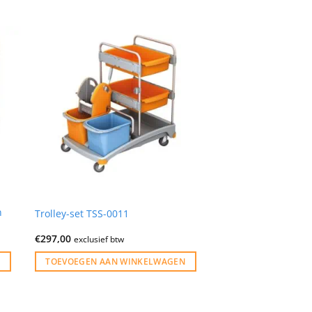
n
Trolley-set TSS-0011
€
297,00
exclusief btw
TOEVOEGEN AAN WINKELWAGEN