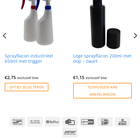
Sprayflacon industriëel
Lege sprayflacon 200ml met
650ml met trigger
dop – zwart
€
2,75
€
1,15
exclusief btw
exclusief btw
OPTIES SELECTEREN
TOEVOEGEN AAN
WINKELWAGEN
Dit
product
heeft
meerdere
Bancontact
Bank
Belfius
Credit
GiroPay
IDeal
KBC
variaties.
Transfer
Card
Sofort
Deze