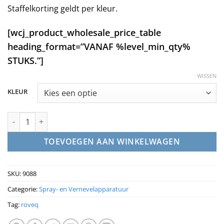
Staffelkorting geldt per kleur.
[wcj_product_wholesale_price_table
heading_format=”VANAF %level_min_qty%
STUKS.”]
WISSEN
KLEUR
Sprayflacon industriëel 600ml | Full color aantal
TOEVOEGEN AAN WINKELWAGEN
SKU:
9088
Categorie:
Spray- en Vernevelapparatuur
Tag:
roveq