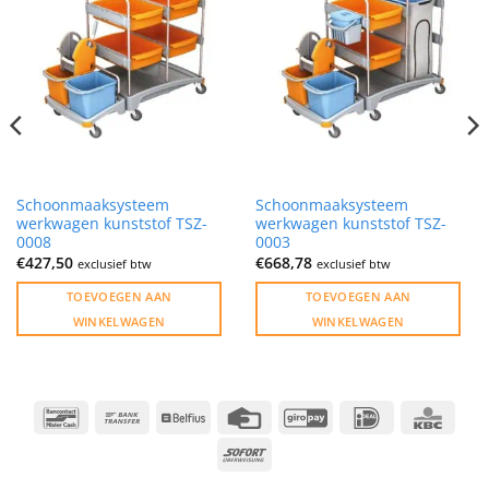
Schoonmaaksysteem
Schoonmaaksysteem
werkwagen kunststof TSZ-
werkwagen kunststof TSZ-
0008
0003
€
427,50
€
668,78
exclusief btw
exclusief btw
TOEVOEGEN AAN
TOEVOEGEN AAN
WINKELWAGEN
WINKELWAGEN
Bancontact
Bank
Belfius
Credit
GiroPay
IDeal
KBC
Transfer
Card
Sofort