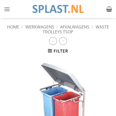
Ga
naar
inhoud
HOME
/
WERKWAGENS
/
AFVALWAGENS
/
WASTE
TROLLEYS TSOP
FILTER