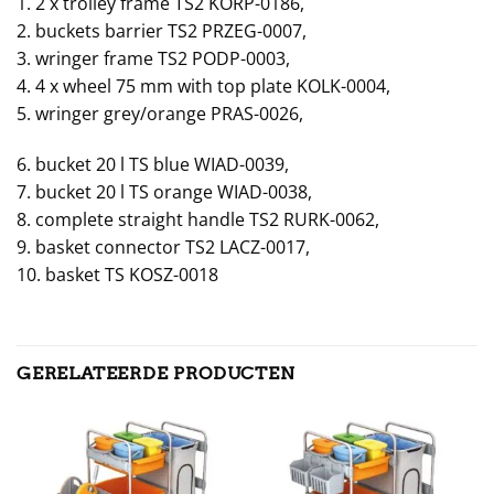
1. 2 x trolley frame TS2 KORP-0186,
2. buckets barrier TS2 PRZEG-0007,
3. wringer frame TS2 PODP-0003,
4. 4 x wheel 75 mm with top plate KOLK-0004,
5. wringer grey/orange PRAS-0026,
6. bucket 20 l TS blue WIAD-0039,
7. bucket 20 l TS orange WIAD-0038,
8. complete straight handle TS2 RURK-0062,
9. basket connector TS2 LACZ-0017,
10. basket TS KOSZ-0018
GERELATEERDE PRODUCTEN