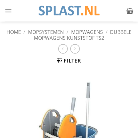
Ga
naar
inhoud
HOME
/
MOPSYSTEMEN
/
MOPWAGENS
/
DUBBELE
MOPWAGENS KUNSTSTOF TS2
FILTER