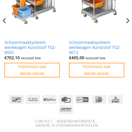
Schoonmaaksysteem
Schoonmaaksysteem
werkwagen kunststof TSZ-
werkwagen kunststof TSZ-
0002
0012
€
702,10
€
405,00
exclusief btw
exclusief btw
TOEVOEGEN AAN
TOEVOEGEN AAN
WINKELWAGEN
WINKELWAGEN
Bancontact
Bank
Belfius
Credit
GiroPay
IDeal
KBC
Transfer
Card
Sofort
CONTACT
VERZENDINFORMATIE
ANDERE SCHOONMAAKARTIKELEN