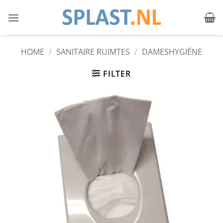
Ga
naar
inhoud
HOME
/
SANITAIRE RUIMTES
/
DAMESHYGIËNE
FILTER