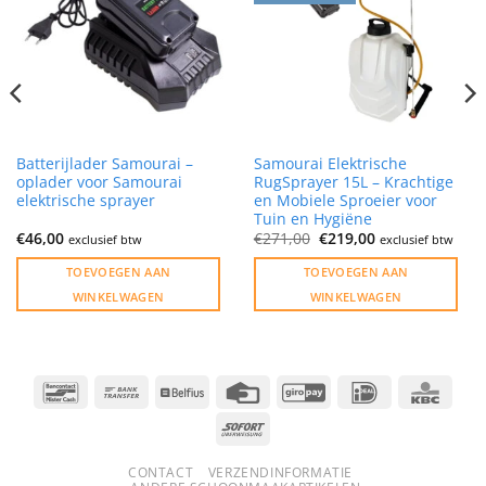
Batterijlader Samourai –
Samourai Elektrische
oplader voor Samourai
RugSprayer 15L – Krachtige
elektrische sprayer
en Mobiele Sproeier voor
Tuin en Hygiëne
Oorspronkelijke
Huidige
€
46,00
€
271,00
€
219,00
exclusief btw
exclusief btw
prijs
prijs
was:
is:
TOEVOEGEN AAN
TOEVOEGEN AAN
€271,00.
€219,00.
WINKELWAGEN
WINKELWAGEN
Bancontact
Bank
Belfius
Credit
GiroPay
IDeal
KBC
Transfer
Card
Sofort
CONTACT
VERZENDINFORMATIE