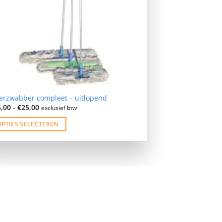
erzwabber compleet – uitlopend
Prijsklasse:
5,00
-
€
25,00
exclusief btw
€15,00
tot
OPTIES SELECTEREN
€25,00
duct
ft
erdere
iaties.
ofort
ze
ie
n