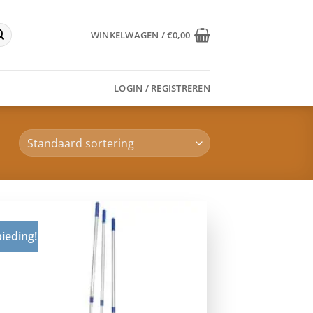
WINKELWAGEN /
€
0,00
LOGIN / REGISTREREN
ieding!