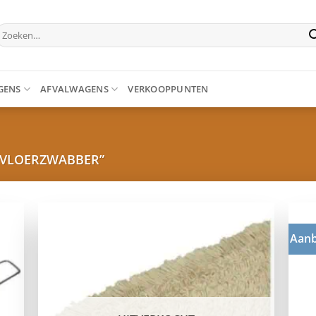
oeken
aar:
GENS
AFVALWAGENS
VERKOOPPUNTEN
“VLOERZWABBER”
Aanb