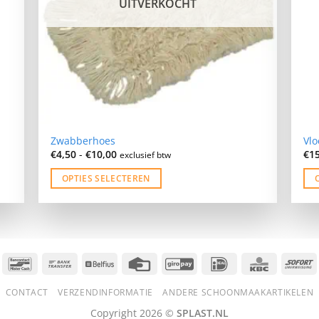
UITVERKOCHT
Zwabberhoes
Vlo
Prijsklasse:
€
4,50
-
€
10,00
€
1
exclusief btw
€4,50
tot
OPTIES SELECTEREN
€10,00
Dit
Dit
product
pro
heeft
hee
meerdere
me
variaties.
var
Bancontact
Bank
Belfius
Credit
GiroPay
IDeal
KBC
S
Deze
De
Transfer
Card
CONTACT
VERZENDINFORMATIE
ANDERE SCHOONMAAKARTIKELEN
optie
opt
kan
ka
Copyright 2026 ©
SPLAST.NL