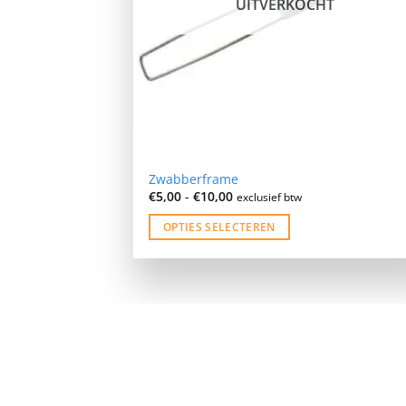
UITVERKOCHT
Zwabberframe
Prijsklasse:
€
5,00
-
€
10,00
exclusief btw
€5,00
tot
OPTIES SELECTEREN
€10,00
Dit
product
heeft
meerdere
variaties.
Deze
optie
kan