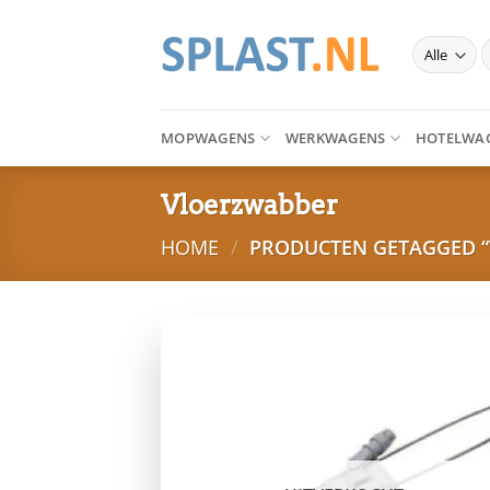
Ga
naar
Z
inhoud
n
MOPWAGENS
WERKWAGENS
HOTELWA
Vloerzwabber
HOME
/
PRODUCTEN GETAGGED 