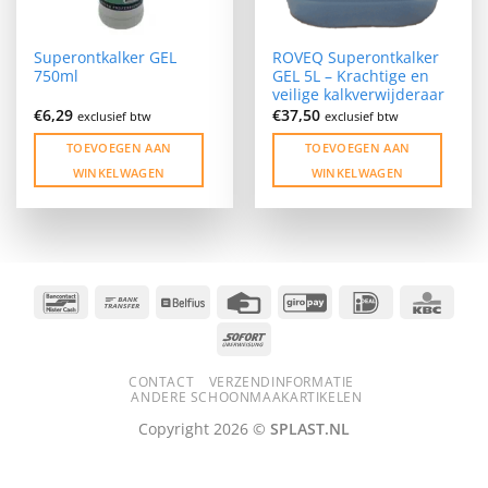
Superontkalker GEL
ROVEQ Superontkalker
750ml
GEL 5L – Krachtige en
veilige kalkverwijderaar
€
6,29
€
37,50
exclusief btw
exclusief btw
TOEVOEGEN AAN
TOEVOEGEN AAN
WINKELWAGEN
WINKELWAGEN
Bancontact
Bank
Belfius
Credit
GiroPay
IDeal
KBC
Transfer
Card
Sofort
CONTACT
VERZENDINFORMATIE
ANDERE SCHOONMAAKARTIKELEN
Copyright 2026 ©
SPLAST.NL