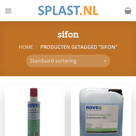
Ga
naar
inhoud
sifon
HOME
/
PRODUCTEN GETAGGED “SIFON”