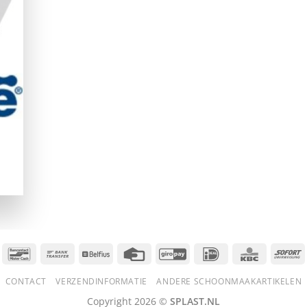
Bancontact
Bank
Belfius
Credit
GiroPay
IDeal
KBC
S
Transfer
Card
CONTACT
VERZENDINFORMATIE
ANDERE SCHOONMAAKARTIKELEN
Copyright 2026 ©
SPLAST.NL