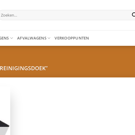
oeken
aar:
GENS
AFVALWAGENS
VERKOOPPUNTEN
REINIGINGSDOEK”