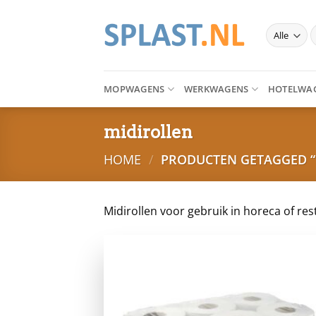
Ga
naar
Z
inhoud
n
MOPWAGENS
WERKWAGENS
HOTELWA
midirollen
HOME
/
PRODUCTEN GETAGGED “
Midirollen voor gebruik in horeca of rest