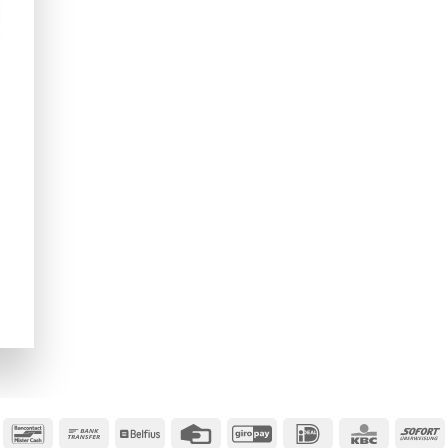
Bancontact
Bank
Belfius
Credit
GiroPay
IDeal
KBC
S