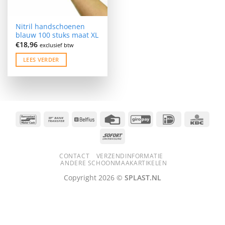
Nitril handschoenen
blauw 100 stuks maat XL
€
18,96
exclusief btw
LEES VERDER
Bancontact
Bank
Belfius
Credit
GiroPay
IDeal
KBC
Transfer
Card
Sofort
CONTACT
VERZENDINFORMATIE
ANDERE SCHOONMAAKARTIKELEN
Copyright 2026 ©
SPLAST.NL