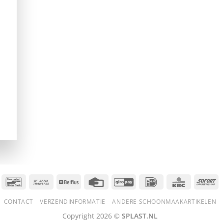
Bancontact
Bank
Belfius
Credit
GiroPay
IDeal
KBC
S
Transfer
Card
CONTACT
VERZENDINFORMATIE
ANDERE SCHOONMAAKARTIKELEN
Copyright 2026 ©
SPLAST.NL