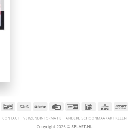
Bancontact
Bank
Belfius
Credit
GiroPay
IDeal
KBC
S
Transfer
Card
CONTACT
VERZENDINFORMATIE
ANDERE SCHOONMAAKARTIKELEN
Copyright 2026 ©
SPLAST.NL