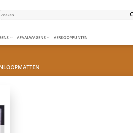
oeken
aar:
GENS
AFVALWAGENS
VERKOOPPUNTEN
NLOOPMATTEN