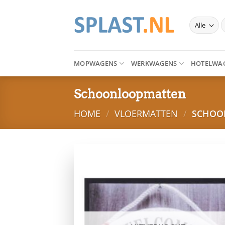
Ga
naar
Z
inhoud
n
MOPWAGENS
WERKWAGENS
HOTELWA
Schoonloopmatten
HOME
/
VLOERMATTEN
/
SCHOO