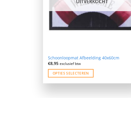
UITVERKOCHT
Schoonloopmat Afbeelding 40x60cm
€
8,95
exclusief btw
OPTIES SELECTEREN
Dit
product
heeft
meerdere
variaties.
Deze
optie
kan