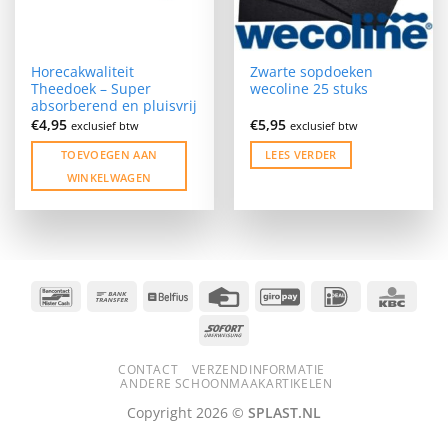
Horecakwaliteit
Zwarte sopdoeken
Theedoek – Super
wecoline 25 stuks
absorberend en pluisvrij
€
4,95
€
5,95
exclusief btw
exclusief btw
TOEVOEGEN AAN
LEES VERDER
WINKELWAGEN
Bancontact
Bank
Belfius
Credit
GiroPay
IDeal
KBC
Transfer
Card
Sofort
CONTACT
VERZENDINFORMATIE
ANDERE SCHOONMAAKARTIKELEN
Copyright 2026 ©
SPLAST.NL