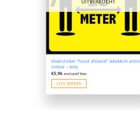
UITVERKOCHT
Vloersticker “houd afstand” 44x44cm antis
indoor – kids
€
5,96
exclusief btw
LEES VERDER