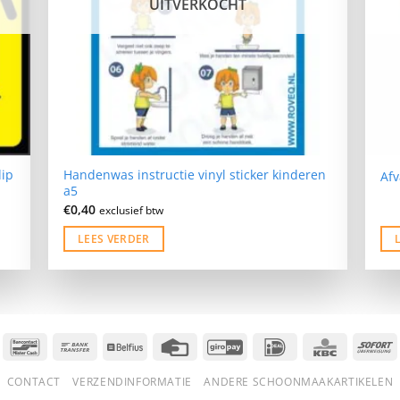
UITVERKOCHT
lip
Handenwas instructie vinyl sticker kinderen
Afv
a5
€
0,40
exclusief btw
LEES VERDER
Bancontact
Bank
Belfius
Credit
GiroPay
IDeal
KBC
S
Transfer
Card
CONTACT
VERZENDINFORMATIE
ANDERE SCHOONMAAKARTIKELEN